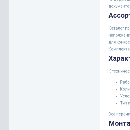
документо
Ассор
Каталог п
напряжения
для конкре
Комплект 
Харак
К техничес
Рабо
Коли
Усло
Тип 
Всё перечи
Монт