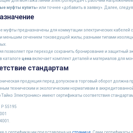
щие для монтажа линий электропередач с рабочим напряжением о
ые муфты купить
» или точнее «добавить в заявку». Далее, следу
азначение
е муфты предназначены для коммутации электрических кабелей 
 и меньшим сечением токоведущей жилы, разными типами изоляции
ых.
я позволяет при переходе сохранить бронирование и защитный эк
в каталоге
цена
включает комплект деталей и материалов для м
етствие стандартам
хническая продукция перед допуском в торговый оборот должна 
нным техническим и экологическим нормативам в аккредитованно
 «Тайко Электроникс» имеют сертификаты соответствия стандарта
 Р 55195
9001
4001.
я о сертификации представлена на
странице
. Сами сертификаты 