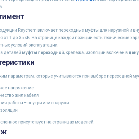
в.
тимент
родукции Raychem включает переходные муфты для наружной и вну
 от 1 до 35 кВ. На странице каждой позиции есть технические х
тных условий эксплуатации.
из деталей
муфты переходной
, крепежа, изоляции включен в
цену
теристики
ким параметрам, которые учитываются при выборе переходной муф
чее напряжение
чество жил кабеля
вия работы – внутри или снаружи
изоляции.
сленное присутствует на страницах моделей.
аж