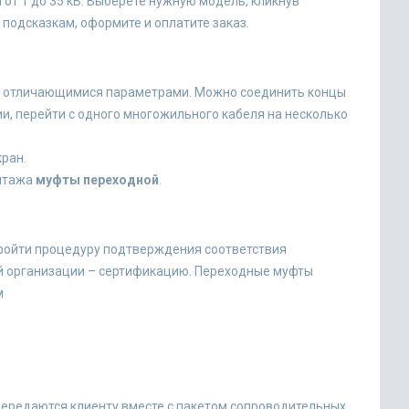
т 1 до 35 кВ. Выберете нужную модель, кликнув
я подсказкам, оформите и оплатите заказ.
с отличающимися параметрами. Можно соединить концы
, перейти с одного многожильного кабеля на несколько
ран.
онтажа
муфты переходной
.
пройти процедуру подтверждения соответствия
й организации – сертификацию. Переходные муфты
м
передаются клиенту вместе с пакетом сопроводительных