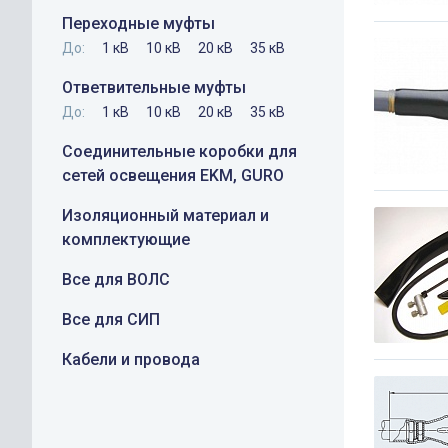
Переходные муфты
До:
1 кВ
10 кВ
20 кВ
35 кВ
Ответвительные муфты
До:
1 кВ
10 кВ
20 кВ
35 кВ
Соединительные коробки для
сетей освещения EKM, GURO
Изоляционный материал и
комплектующие
Все для ВОЛС
Все для СИП
Кабели и провода