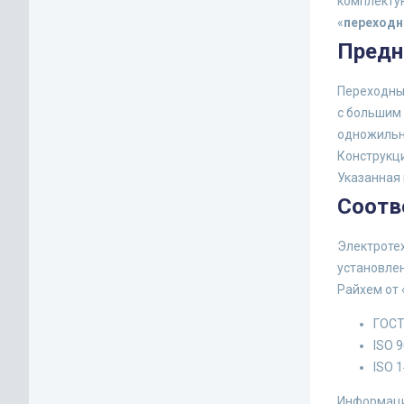
комплектую
«
переходн
Предн
Переходны
с большим
одножильн
Конструкци
Указанная 
Соотв
Электроте
установле
Райхем от
ГОСТ
ISO 
ISO 1
Информаци