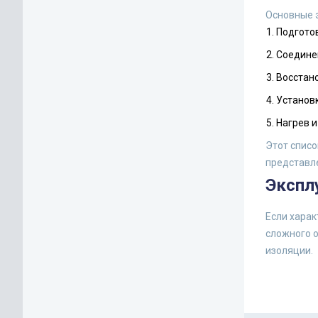
Основные 
Подготов
Соедине
Восстано
Установ
Нагрев и
Этот списо
представл
Экспл
Если харак
сложного о
изоляции.