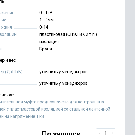
ль
яжение
0 - 1кВ
ние
1 - 2мм
во жил
8-14
изоляции
пластиковая (СПЭ,ПВХ и т.п.)
изоляция
я
Броня
ер и вес
ер (ДхШхВ)
уточнить у менеджеров
уточнить у менеджеров
ачение
инительная муфта предназначена для контрольных
лей с пластмассовой изоляцией со стальной ленточной
й на напряжение 1 кВ.
По запросу
-
+