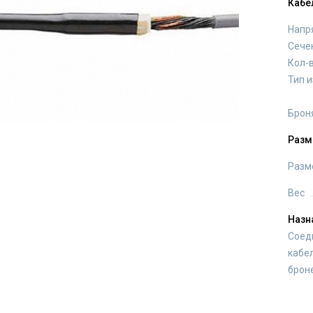
Кабе
Напр
Сече
Кол-
Тип 
Брон
Разм
Разм
Вес
Назн
Соед
кабе
броне