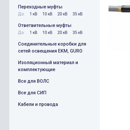
Переходные муфты
До:
1 кВ
10 кВ
20 кВ
35 кВ
Ответвительные муфты
До:
1 кВ
10 кВ
20 кВ
35 кВ
Соединительные коробки для
сетей освещения EKM, GURO
Изоляционный материал и
комплектующие
Все для ВОЛС
Все для СИП
Кабели и провода