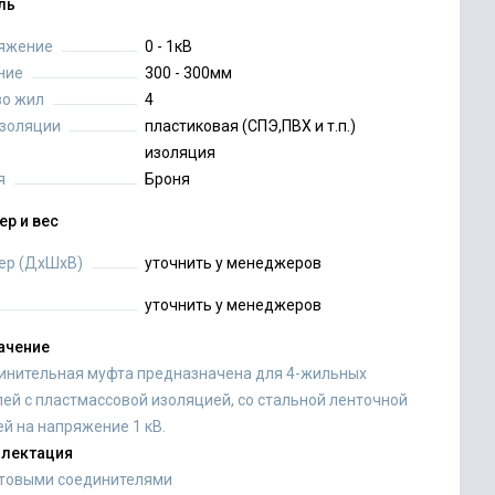
ль
яжение
0 - 1кВ
ние
300 - 300мм
во жил
4
изоляции
пластиковая (СПЭ,ПВХ и т.п.)
изоляция
я
Броня
ер и вес
ер (ДхШхВ)
уточнить у менеджеров
уточнить у менеджеров
ачение
инительная муфта предназначена для 4-жильных
лей с пластмассовой изоляцией, со стальной ленточной
й на напряжение 1 кВ.
лектация
лтовыми соединителями