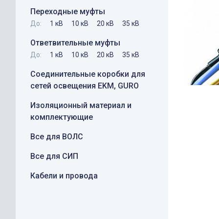
Переходные муфты
До:
1 кВ
10 кВ
20 кВ
35 кВ
Ответвительные муфты
До:
1 кВ
10 кВ
20 кВ
35 кВ
Соединительные коробки для
сетей освещения EKM, GURO
Изоляционный материал и
комплектующие
Все для ВОЛС
Все для СИП
Кабели и провода