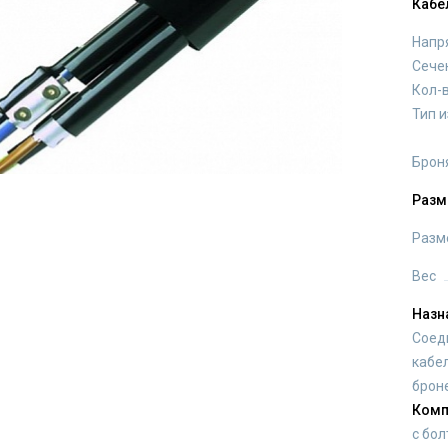
Кабе
Напр
Сече
Кол-
Тип 
Брон
Разм
Разм
Вес
Назн
Соед
кабе
броне
Комп
с бо