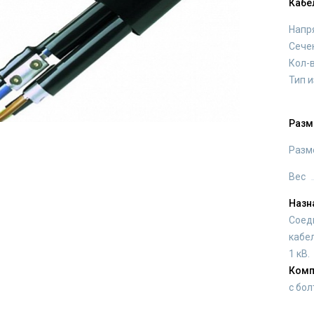
Кабе
Напр
Сече
Кол-
Тип 
Разм
Разм
Вес
Назн
Соед
кабе
1 кВ.
Комп
с бо