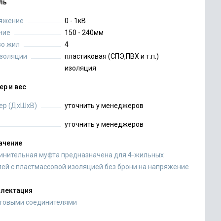
ль
яжение
0 - 1кВ
ние
150 - 240мм
во жил
4
изоляции
пластиковая (СПЭ,ПВХ и т.п.)
изоляция
ер и вес
ер (ДхШхВ)
уточнить у менеджеров
уточнить у менеджеров
ачение
инительная муфта предназначена для 4-жильных
лей с пластмассовой изоляцией без брони на напряжение
лектация
лтовыми соединителями