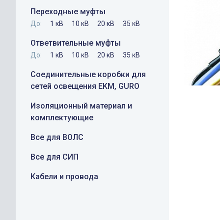
Переходные муфты
До:
1 кВ
10 кВ
20 кВ
35 кВ
Ответвительные муфты
До:
1 кВ
10 кВ
20 кВ
35 кВ
Соединительные коробки для
сетей освещения EKM, GURO
Изоляционный материал и
комплектующие
Все для ВОЛС
Все для СИП
Кабели и провода