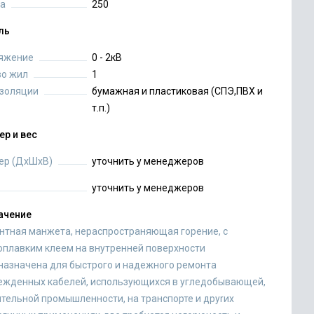
а
250
ль
яжение
0 - 2кВ
во жил
1
изоляции
бумажная и пластиковая (СПЭ,ПВХ и
т.п.)
ер и вес
ер (ДхШхВ)
уточнить у менеджеров
уточнить у менеджеров
ачение
нтная манжета, нераспространяющая горение, с
оплавким клеем на внутренней поверхности
назначена для быстрого и надежного ремонта
ежденных кабелей, использующихся в угледобывающей,
ительной промышленности, на транспорте и друrих