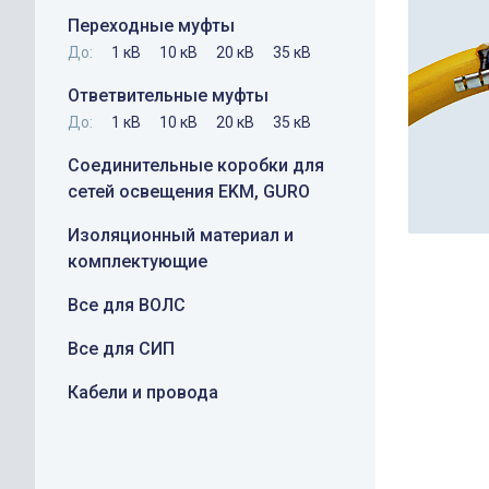
Переходные муфты
До:
1 кВ
10 кВ
20 кВ
35 кВ
Ответвительные муфты
До:
1 кВ
10 кВ
20 кВ
35 кВ
Соединительные коробки для
сетей освещения EKM, GURO
Изоляционный материал и
комплектующие
Все для ВОЛС
Все для СИП
Кабели и провода