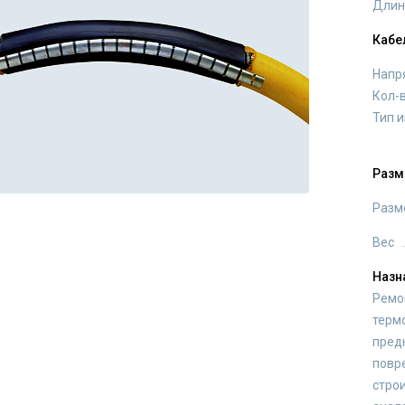
Длин
Кабе
Напр
Кол-
Тип 
Разм
Разм
Вес
Назн
Ремо
терм
пред
повр
стро