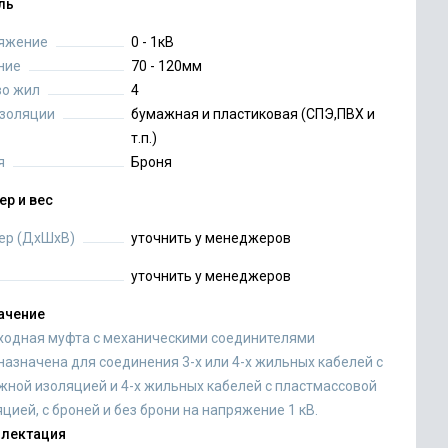
ль
яжение
0 - 1кВ
ние
70 - 120мм
во жил
4
изоляции
бумажная и пластиковая (СПЭ,ПВХ и
т.п.)
я
Броня
ер и вес
ер (ДхШхВ)
уточнить у менеджеров
уточнить у менеджеров
ачение
ходная муфта с механическими соединителями
назначена для соединения 3-х или 4-х жильных кабелей с
жной изоляцией и 4-х жильных кабелей с пластмассовой
цией, с броней и без брони на напряжение 1 кВ.
лектация