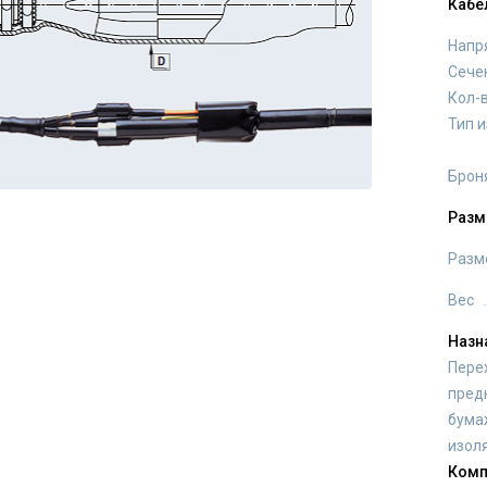
Кабе
Напр
Сече
Кол-
Тип 
Брон
Разм
Разм
Вес
Назн
Пере
пред
бума
изоля
Комп