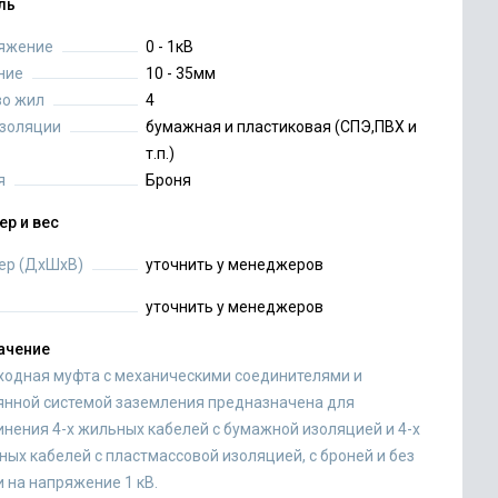
ль
яжение
0 - 1кВ
ние
10 - 35мм
во жил
4
изоляции
бумажная и пластиковая (СПЭ,ПВХ и
т.п.)
я
Броня
ер и вес
ер (ДхШхВ)
уточнить у менеджеров
уточнить у менеджеров
ачение
ходная муфта с механическими соединителями и
янной системой заземления предназначена для
инения 4-х жильных кабелей с бумажной изоляцией и 4-х
ых кабелей с пластмассовой изоляцией, с броней и без
 на напряжение 1 кВ.