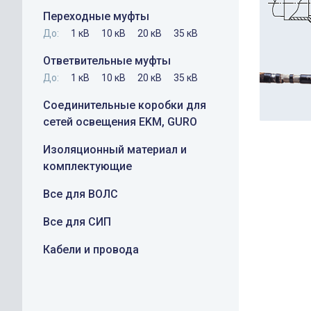
Переходные муфты
До:
1 кВ
10 кВ
20 кВ
35 кВ
Ответвительные муфты
До:
1 кВ
10 кВ
20 кВ
35 кВ
Соединительные коробки для
сетей освещения EKM, GURO
Изоляционный материал и
комплектующие
Все для ВОЛС
Все для СИП
Кабели и провода