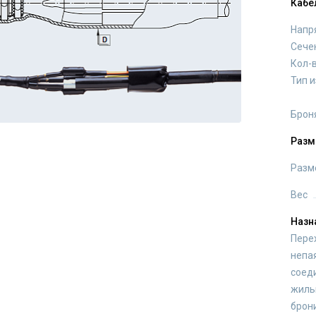
Кабе
Напр
Сече
Кол-
Тип 
Брон
Разм
Разм
Вес
Назн
Пере
непа
соед
жильн
брони