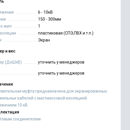
ль
яжение
6 - 10кВ
ние
150 - 300мм
во жил
1
изоляции
пластиковая (СПЭ,ПВХ и т.п.)
я
Экран
ер и вес
ер (ДхШхВ)
уточнить у менеджеров
уточнить у менеджеров
ачение
твительная муфта предназначена для экранированных
жильных кабелей с мастмассовой изоляцией
яжением 10 кВ.
лектация
лтовым соединителем