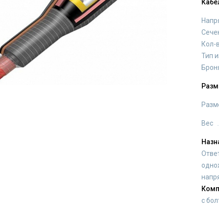
Кабе
Напр
Сече
Кол-
Тип 
Брон
Разм
Разм
Вес
Назн
Отве
одно
напр
Комп
с бо