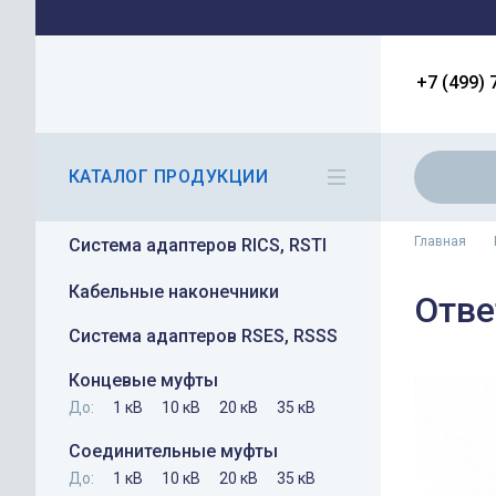
+7 (499) 
КАТАЛОГ ПРОДУКЦИИ
Главная
Система адаптеров RICS, RSTI
Кабельные наконечники
Отве
Система адаптеров RSES, RSSS
Концевые муфты
До:
1 кВ
10 кВ
20 кВ
35 кВ
Соединительные муфты
До:
1 кВ
10 кВ
20 кВ
35 кВ