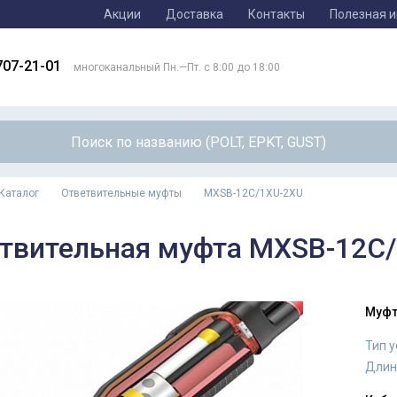
Акции
Доставка
Контакты
Полезная 
707-21-01
многоканальный Пн.—Пт. с 8:00 до 18:00
Каталог
Ответвительные муфты
MXSB-12C/1XU-2XU
твительная муфта MXSB-12C
Муфт
Тип 
Длин