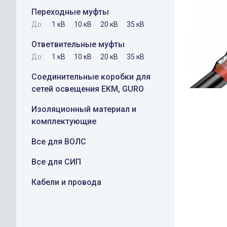
Переходные муфты
До:
1 кВ
10 кВ
20 кВ
35 кВ
Ответвительные муфты
До:
1 кВ
10 кВ
20 кВ
35 кВ
Соединительные коробки для
сетей освещения EKM, GURO
Изоляционный материал и
комплектующие
Все для ВОЛС
Все для СИП
Кабели и провода