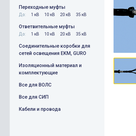
Переходные муфты
До:
1 кВ
10 кВ
20 кВ
35 кВ
Ответвительные муфты
До:
1 кВ
10 кВ
20 кВ
35 кВ
Соединительные коробки для
сетей освещения EKM, GURO
Изоляционный материал и
комплектующие
Все для ВОЛС
Все для СИП
Кабели и провода