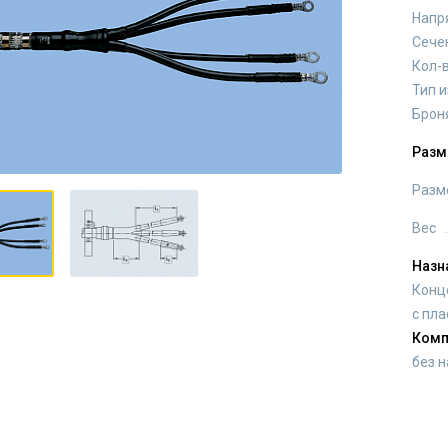
Напр
Сече
Кол-
Тип 
Брон
Разм
Разм
Вес
Назн
Конц
с пл
Комп
без 