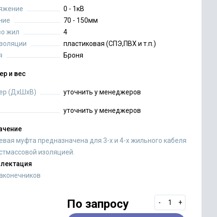
яжение
0 - 1кВ
ние
70 - 150мм
во жил
4
изоляции
пластиковая (СПЭ,ПВХ и т.п.)
я
Броня
ер и вес
ер (ДхШхВ)
уточнить у менеджеров
уточнить у менеджеров
ачение
евая муфта предназначена для 3-х и 4-х жильного кабеля
астмассовой изоляцией.
лектация
наконечников
По запросу
-
+