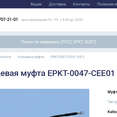
Акции
Доставка
Контакты
Полезная 
707-21-01
многоканальный Пн.—Пт. с 8:00 до 18:00
Каталог
Концевые муфты
EPKT-0047-CEE01 (097)
евая муфта EPKT-0047-CEE01 
Муфт
Тип 
Кабе