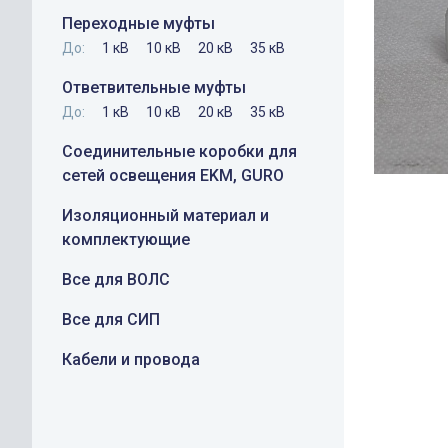
Переходные муфты
До:
1 кВ
10 кВ
20 кВ
35 кВ
Ответвительные муфты
До:
1 кВ
10 кВ
20 кВ
35 кВ
Соединительные коробки для
сетей освещения EKM, GURO
Изоляционный материал и
комплектующие
Все для ВОЛС
Все для СИП
Кабели и провода