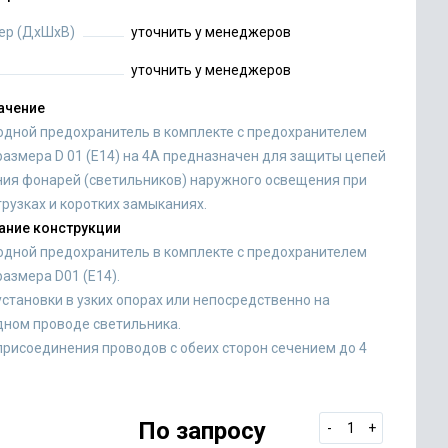
ер (ДхШхВ)
уточнить у менеджеров
уточнить у менеджеров
ачение
одной предохранитель в комплекте с предохранителем
размера D 01 (E14) на 4А предназначен для защиты цепей
ния фонарей (светильников) наружного освещения при
рузках и коротких замыканиях.
ание конструкции
одной предохранитель в комплекте с предохранителем
азмера D01 (E14).
становки в узких опорах или непосредственно на
дном проводе светильника.
присоединения проводов с обеих сторон сечением до 4
По запросу
-
+