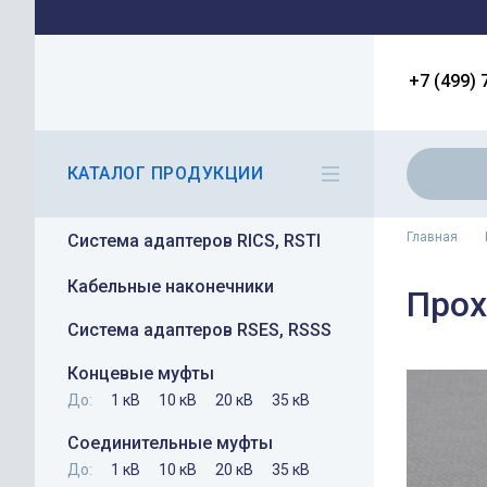
+7 (499) 
КАТАЛОГ ПРОДУКЦИИ
Главная
Система адаптеров RICS, RSTI
Кабельные наконечники
Прох
Система адаптеров RSES, RSSS
Концевые муфты
До:
1 кВ
10 кВ
20 кВ
35 кВ
Соединительные муфты
До:
1 кВ
10 кВ
20 кВ
35 кВ