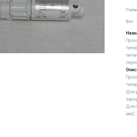
Разм
Вес
Назн
Прох
типо
пита
перег
Опис
Прох
типар
Для у
заря
Для 
мм2.