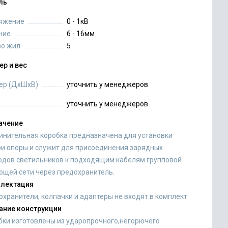
ль
яжение
0 - 1кВ
ние
6 - 16мм
во жил
5
ер и вес
ер (ДхШхВ)
уточнить у менеджеров
уточнить у менеджеров
ачение
инительная коробка предназначена для установки
ри опоры и служит для присоединения зарядных
одов светильников к подходящим кабелям групповой
ющей сети через предохранитель.
лектация
охранители, колпачки и адаптеры не входят в комплект
ание конструкции
бки изготовлены из ударопрочного,негорючего