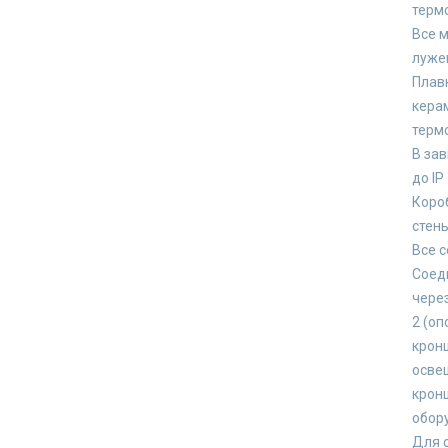
терм
Все 
луже
Плав
кера
терм
В зав
до IP 
Короб
стены
Все с
Соед
через
2 (оп
кронш
осве
крон
обор
Для 