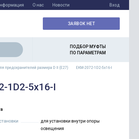
информация
О нас
Новости
Вход
ЗАЯВОК НЕТ
ПОДБОР МУФТЫ
ПО ПАРАМЕТРАМ
ля предохранителей размера D II (E27)
EKM-2072-1D2-5x16-I
-1D2-5x16-I
а
установки
для установки внутри опоры
освещения