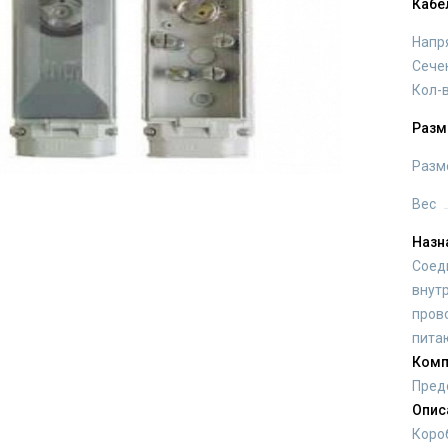
Кабе
Напр
Сече
Кол-
Разм
Разм
Вес
Назн
Соед
внут
пров
пита
Комп
Пред
Опис
Коро