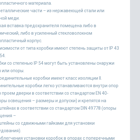
опластичного материала.
металлические части – из нержавеющей стали или
ной меди.
кая вставка предохранителя помещена либо в
мический, либо в усиленный стекловолокном
опластичный корпус.
исимости от типа коробки имеют степень защиты от IР 43
54.
ки со степенью IP 54 могут быть установлены снаружи
 или опоры.
оединительные коробки имеют класс изоляции II.
инительные коробки легко устанавливаются внутри опор
 проем дверки в соответствии со стандартом EN 40-
оры освещения – размеры и допуски) и крепятся на
тейнах в соответствии со стандартом DIN 49778 (опоры
щения –
штейны со сдвижными гайками для установки
удования).
облегчения установки коробок в опорах с поперечными