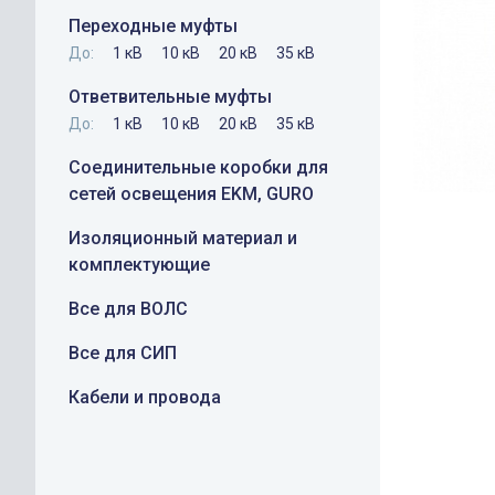
Переходные муфты
До:
1 кВ
10 кВ
20 кВ
35 кВ
Ответвительные муфты
До:
1 кВ
10 кВ
20 кВ
35 кВ
Соединительные коробки для
сетей освещения EKM, GURO
Изоляционный материал и
комплектующие
Все для ВОЛС
Все для СИП
Кабели и провода