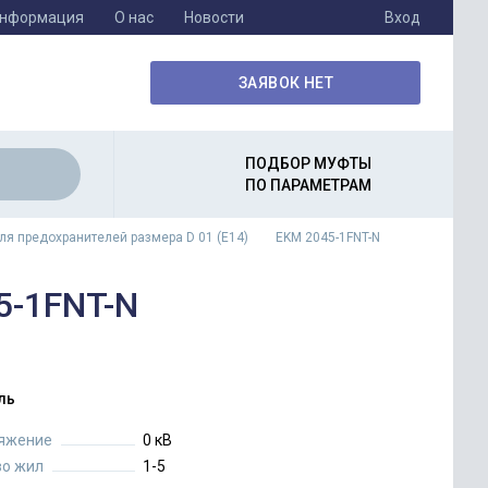
информация
О нас
Новости
Вход
ЗАЯВОК НЕТ
ПОДБОР МУФТЫ
ПО ПАРАМЕТРАМ
ля предохранителей размера D 01 (E14)
EKM 2045-1FNT-N
5-1FNT-N
ль
яжение
0 кВ
во жил
1-5