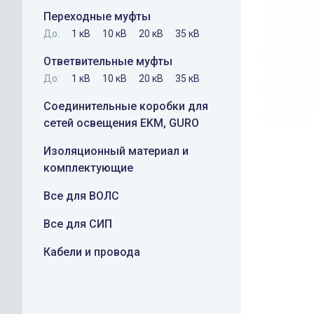
Переходные муфты
До:
1 кВ
10 кВ
20 кВ
35 кВ
Ответвительные муфты
До:
1 кВ
10 кВ
20 кВ
35 кВ
Соединительные коробки для
сетей освещения EKM, GURO
Изоляционный материал и
комплектующие
Все для ВОЛС
Все для СИП
Кабели и провода