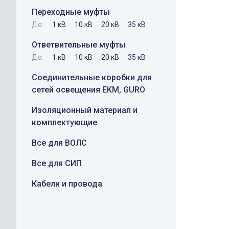
Переходные муфты
До:
1 кВ
10 кВ
20 кВ
35 кВ
Ответвительные муфты
До:
1 кВ
10 кВ
20 кВ
35 кВ
Соединительные коробки для
сетей освещения EKM, GURO
Изоляционный материал и
комплектующие
Все для ВОЛС
Все для СИП
Кабели и провода